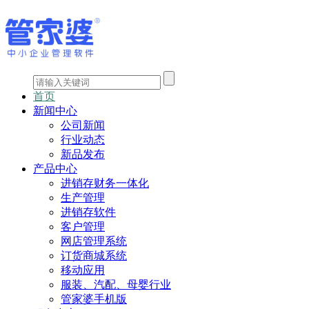
首页
新闻中心
公司新闻
行业动态
新品发布
产品中心
进销存财务一体化
生产管理
进销存软件
客户管理
网店管理系统
订货商城系统
移动应用
服装、汽配、母婴行业
管家婆手机版