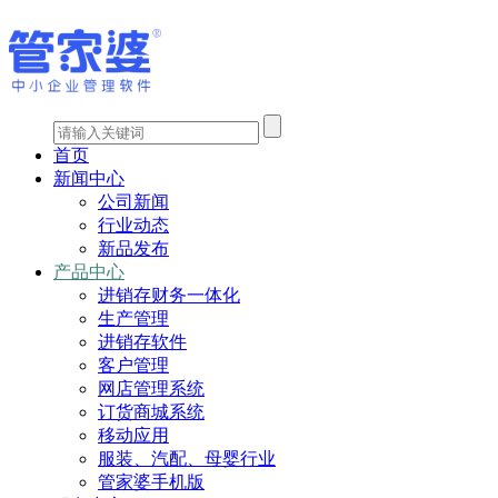
首页
新闻中心
公司新闻
行业动态
新品发布
产品中心
进销存财务一体化
生产管理
进销存软件
客户管理
网店管理系统
订货商城系统
移动应用
服装、汽配、母婴行业
管家婆手机版