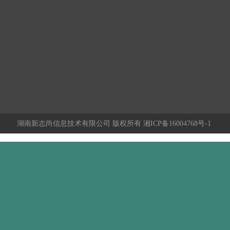
om
蓉区车站北万象新天企业公馆5栋
信，客户的选择不仅仅是
解决问题的服务态度，成
湖南新志尚信息技术有限公司
版权所有
湘ICP备16004768号-1