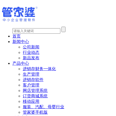
首页
新闻中心
公司新闻
行业动态
新品发布
产品中心
进销存财务一体化
生产管理
进销存软件
客户管理
网店管理系统
订货商城系统
移动应用
服装、汽配、母婴行业
管家婆手机版